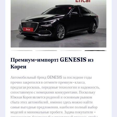
Премиум-импорт: GENESIS из
Кореи
Автомобильный бренд GENESIS за последние годы
прочно закрепился в сегменте премиум-класса,
предлагая роскошь, передовые технологии и надежность,
сопоставимую с немецкими конкурентами. Поскольку
Южная Корея является родиной и основным рынком
сбыта этих автомобилей, именно здесь можно найти
самые выгодные предложения, наиболее полный выбор
моделей и минимальные пробеги. Задача покупателя –